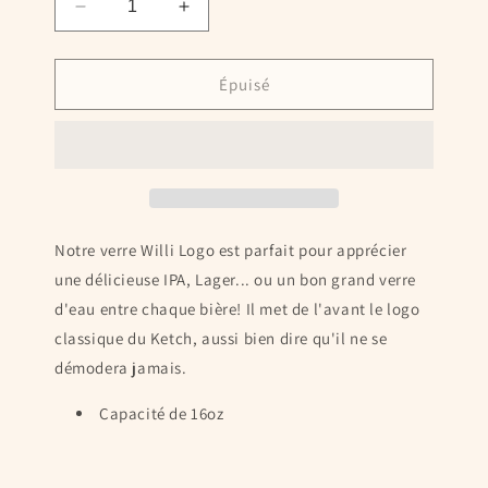
Réduire
Augmenter
la
la
quantité
quantité
de
de
Épuisé
Willi
Willi
logo
logo
classique
classique
-
-
16
16
oz.
oz.
Notre verre Willi Logo est parfait pour apprécier
une délicieuse IPA, Lager... ou un bon grand verre
d'eau entre chaque bière! Il met de l'avant le logo
classique du Ketch, aussi bien dire qu'il ne se
démodera jamais.
Capacité de 16oz