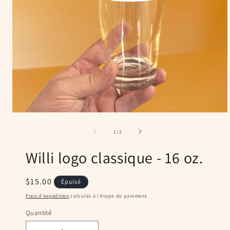
Ouvrir
le
média
de
1
/
2
1
dans
Willi logo classique - 16 oz.
une
fenêtre
modale
Prix
$15.00
Épuisé
habituel
Frais d'expédition
calculés à l'étape de paiement.
Quantité