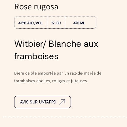
une
Rose rugosa
fenêtre
modale
4.5% ALC./VOL.
12 IBU
473 ML
Witbier/ Blanche aux
framboises
Bière de blé emportée par un raz-de-marée de
framboises dodues, rouges et juteuses.
AVIS SUR UNTAPPD