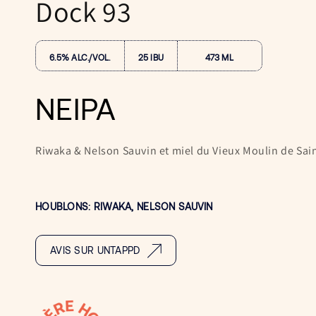
Dock 93
6.5% ALC./VOL.
25 IBU
473 ML
NEIPA
Riwaka & Nelson Sauvin et miel du Vieux Moulin de Sain
HOUBLONS: RIWAKA, NELSON SAUVIN
AVIS SUR UNTAPPD