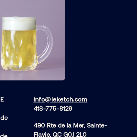
E
info@leketch.com
418-775-8129
 de
490 Rte de la Mer, Sainte-
Flavie, QC G0J 2L0
 de