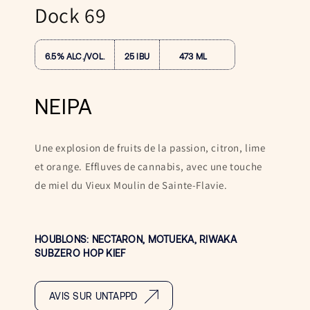
une
Dock 69
fenêtre
modale
6.5% ALC./VOL.
25 IBU
473 ML
NEIPA
Une explosion de fruits de la passion, citron, lime
et orange. Effluves de cannabis, a
vec une touche
de miel du Vieux Moulin de Sainte-Flavie.
HOUBLONS: NECTARON, MOTUEKA, RIWAKA
SUBZERO HOP KIEF
AVIS SUR UNTAPPD