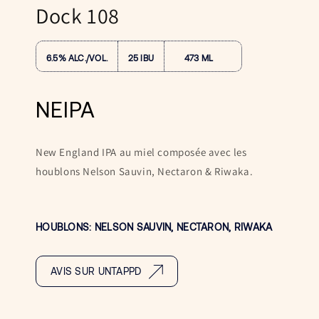
une
Dock 108
fenêtre
modale
6.5% ALC./VOL.
25 IBU
473 ML
NEIPA
New England IPA au miel composée avec les
houblons Nelson Sauvin, Nectaron & Riwaka.
HOUBLONS: NELSON SAUVIN, NECTARON, RIWAKA
AVIS SUR UNTAPPD